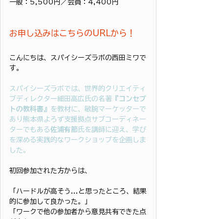
一般：5,500円／会員：4,400円
お申し込みはこちらのURLから！
こんにちは、スパイシーズラボの西田ミワで
す。
スパイシーズラボでは、世界的クリエイティ
ブディレクター細田高広氏の名著
『コンセプ
トの教科書』
を教材に、敏腕マーケッターで
あり熊本県よろず支援拠点サブコーディネー
ターでもある
佐浦有節
氏を講師に迎え、学び
を深める実践的なワークショップを企画しま
した。
初回参加された方からは、
「ハードルが高そう...と思ったところ、結果
的に参加して良かった。」
「ワークで他の参加者から意見共有できた点