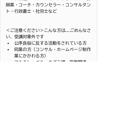
師業・コーチ・カウンセラー・コンサルタン
ト・行政書士・社労士など
＜ご注意ください＞こんな方は...ごめんなさ
い、受講対象外です
公序良俗に反する活動をされている方
同業の方（コンサル・ホームページ制作
業にかかわる方）
マルチレーベル、ネズミ講、宗教関連、
アフェリエイト関連のお仕事
講座の内容を部外で利用するなどの行為
が想像される方
誹謗中傷・営業妨害・守秘義務を守れな
い方
#コンセプトの教科書
#マーケティング
#
経営支援
#スパイシーズラボ
#コワーキングスペー
ス
#熊本市東区
#創業
#起業
#複業