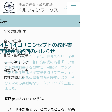
​熊本の創業・経営相談
​ドルフィンワークス
記事
全ての記事
全ての記事
4月14日「コンセプトの教科書」
お知らせ
実践会最終回のおしらせ
創業・経営支援
ドルフィンワークスでは、世界的クリエイテ
ィブディレクター細田高広氏の名著
『コンセ
マーケティング
プトの教科書』
を教材に、敏腕マーケッター
自営業のリアル
であり熊本県よろず支援拠点サブコーディネ
女性の働き方
ーターでもある
佐浦有節
氏を講師に迎え、学
びを深める実践的なワークショップを企画し
ました。
初回参加された方からは、
「ハードルが高そう...と思ったところ、結果