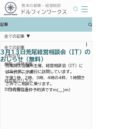
​熊本の創業・経営相談
​ドルフィンワークス
記事
全ての記事
全ての記事
3月13日荒尾経営相談会（IT）の
お知らせ
おしらせ（無料）
創業・経営支援
荒尾商工会議所主催、経営相談会（IT）に
は毎月第二水曜日に訪問しています。
マーケティング
午後1時、2時、3時、4時の4枠、1時間き
自営業のリアル
ざみでご相談に乗ります。
女性の働き方
（3月分は全枠予約済ですm(__)m）