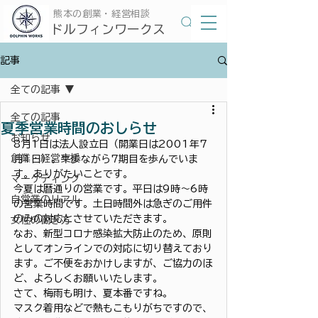
​熊本の創業・経営相談
​ドルフィンワークス
記事
全ての記事
全ての記事
夏季営業時間のおしらせ
お知らせ
8月1日は法人設立日（開業日は2001年7
創業・経営支援
月1日）。牛歩ながら7期目を歩んでいま
す。ありがたいことです。
マーケティング
今夏は暦通りの営業です。平日は9時〜6時
自営業のリアル
の営業時間です。土日時間外は急ぎのご用件
のみの対応とさせていただきます。
女性の働き方
なお、新型コロナ感染拡大防止のため、原則
としてオンラインでの対応に切り替えており
ます。ご不便をおかけしますが、ご協力のほ
ど、よろしくお願いいたします。
さて、梅雨も明け、夏本番ですね。
マスク着用などで熱もこもりがちですので、