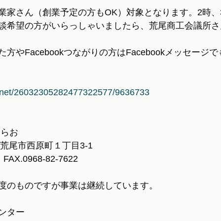
業家さん（創業予定の方もOK）対象となります。2時、3
談希望の方がいらっしゃいましたら、荒尾商工会議所さ
やFacebookつながりの方はFacebookメッセージ
la.net/26032305282477322577/9636733
あらお
本県荒尾市西原町１丁目3-1
　FAX.0968-82-7622
度のものですが事業は継続しています。
ンター