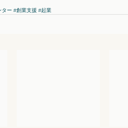
ンター
#創業支援
#起業