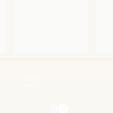
会社概要
代表紹介
【熊本県よろず支援拠点】8
【感
月の無料経営相談日｜西田担
での