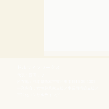
ドルフィンワークス
代表：西田ミワ
所在地：熊本県熊本市東区東本町16-39-1001
事業内容：女性起業家支援／事業再構築支援／
言語化コンサルティング
【シェア歓迎】熊本地震で被
災された事業者の皆さまへ｜