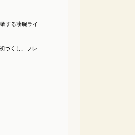
尊敬する凄腕ライ
初づくし。フレ