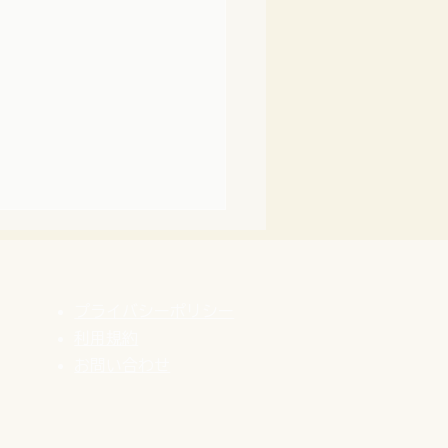
プライバシーポリシー
利用規約
​お問い合わせ
謝！創業25周年】これま
歩みと、新しく始めるこ