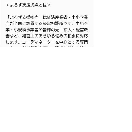
＜よろず支援拠点とは＞
「よろず支援拠点」は経済産業省・中小企業
庁が全国に設置する経営相談所です。中小企
業・小規模事業者の皆様の売上拡大・経営改
善など、経営上のあらゆる悩みの相談に対応
します。コーディネーターを中心とする専門
スタッフがご相談を伺い、適切な解決方法を
ご提案します。
↓詳細はこちらをご参照ください↓
熊本県よろず支援拠点公式サイト
https://yorozu-kmt.jp/
#創業支援
#ブランディング
#経営支援
#
コーチング
#アドラー
#交流分析