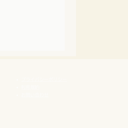
プライバシーポリシー
利用規約
​お問い合わせ
営業のリアル 】「ホーム
ジの見積もり、100万円
言われたんですが」