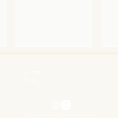
会社概要
代表紹介
【自営業のリアル】来客は、
【自
何回会ったかで決まる？
ペー
って
Copyright Dolphin works All Rights Reserved