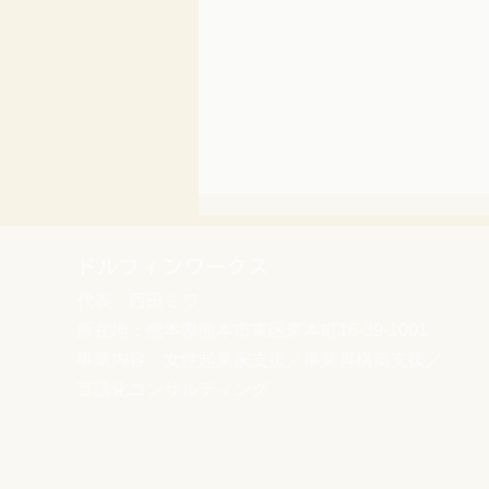
ドルフィンワークス
代表：西田ミワ
所在地：熊本県熊本市東区東本町16-39-1001
事業内容：女性起業家支援／事業再構築支援／
言語化コンサルティング
【自営業のリアル】お客様に
「また来たい」と思ってもら
えるブログの書き方