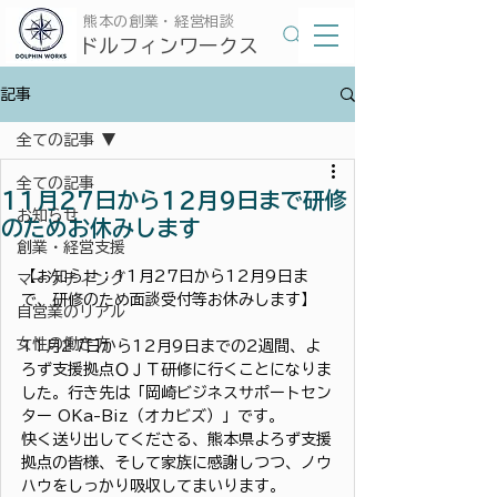
​熊本の創業・経営相談
​ドルフィンワークス
記事
全ての記事
全ての記事
11月27日から12月9日まで研修
お知らせ
のためお休みします
創業・経営支援
【お知らせ：11月27日から12月9日ま
マーケティング
で、研修のため面談受付等お休みします】
自営業のリアル
女性の働き方
11月27日から12月9日までの2週間、よ
ろず支援拠点ＯＪＴ研修に行くことになりま
した。行き先は「岡崎ビジネスサポートセン
ター OKa-Biz（オカビズ）」です。
快く送り出してくださる、熊本県よろず支援
拠点の皆様、そして家族に感謝しつつ、ノウ
ハウをしっかり吸収してまいります。