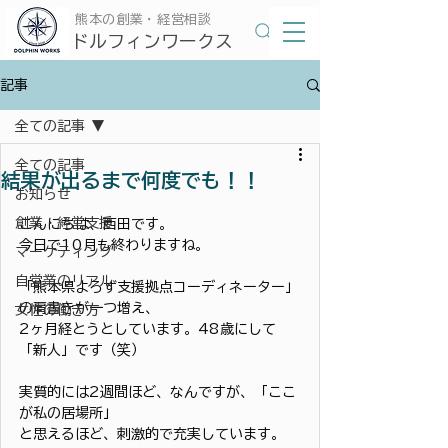
​熊本の創業・経営相談
​ドルフィンワークス
記事
全ての記事
全ての記事
結果が出るまで何度でも！！
お知らせ
創業・経営支援
こんにちは、西田です。
今日で10月も終わりますね。
マーケティング
自営業のリアル
「熊本県よろず支援拠点コーディネーター」
の肩書きが一つ増え、
女性の働き方
2ヶ月経とうとしています。48歳にして
「新人」です（笑）
実質的には2週間ほど、なんですが、「ここ
が私の居場所」
と思えるほど、刺激的で充実しています。