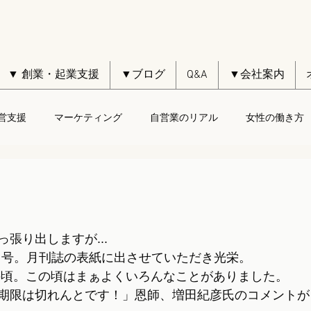
▼ 創業・起業支援
▼ブログ
Q&A
▼会社案内
営支援
マーケティング
自営業のリアル
女性の働き方
張り出しますが...
1月号。月刊誌の表紙に出させていただき光栄。
iceの頃。この頃はまぁよくいろんなことがありました。
期限は切れんとです！」恩師、増田紀彦氏のコメントが