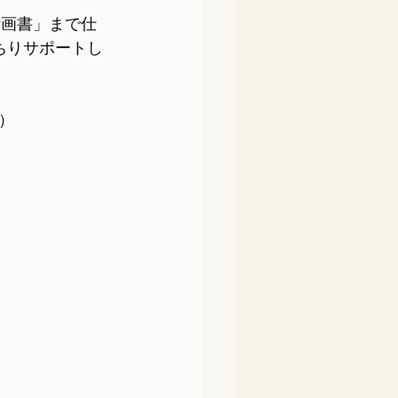
計画書」まで仕
ちりサポートし
）