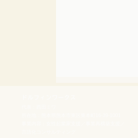
ドルフィンワークス
代表：西田ミワ
所在地：熊本県熊本市東区東本町16-39-1001
事業内容：女性起業家支援／事業再構築支援／
言語化コンサルティング