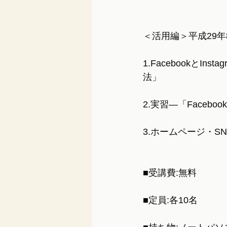
＜活用編＞平成29年8
1.Facebookと
法」
2.実習―「Faceb
3.ホームページ・S
■受講費:無料
■定員:各10名