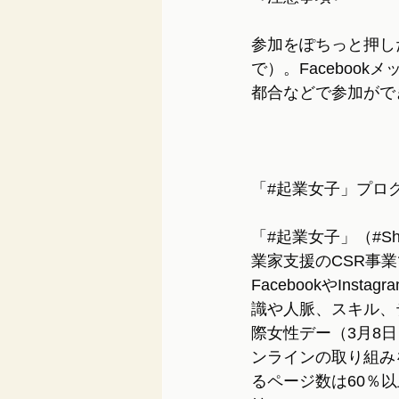
参加をぽちっと押し
で）。Faceboo
都合などで参加がで
「#起業女子」プロ
「#起業女子」（#Sh
業家支援のCSR事
FacebookやIn
識や人脈、スキル、
際女性デー（3月8日
ンラインの取り組みを
るページ数は60％以