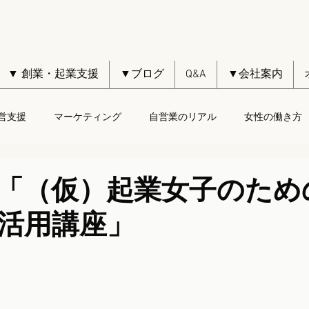
▼ 創業・起業支援
▼ブログ
Q&A
▼会社案内
営支援
マーケティング
自営業のリアル
女性の働き方
「（仮）起業女子のため
ook活用講座」