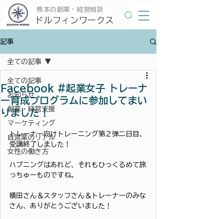
​熊本の創業・経営相談
​ドルフィンワークス
記事
全ての記事
全ての記事
Facebook #起業女子 トレーナ
お知らせ
ー育成プログラムに参加してまい
創業・経営支援
りました！
マーケティング
トレーナー向けトレーニング第２弾二日目、
自営業のリアル
受講終了しました！
女性の働き方
ハプニングはあれど、それもひっくるめて旅
っちゅーものですね。
横田さん＆スタッフさん＆トレーナーのみな
さん、ありがとうございました！