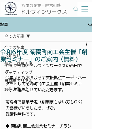
​熊本の創業・経営相談
​ドルフィンワークス
記事
全ての記事
全ての記事
令和6年度 菊陽町商工会主催「創
お知らせ
業セミナー」のご案内（無料）
創業・経営支援
こんにちは、ドルフィンワークスの西田で
す。
マーケティング
今年度も熊本県よろず支援拠点コーディネー
自営業のリアル
ターとして菊陽町商工会主催「創業セミナ
女性の働き方
ー」を担当させていただきます。
菊陽町で創業予定（創業まもない方もOK）
の皆様がいらしたら、ぜひ。
受講料無料です。
◆ 菊陽町商工会創業セミナーチラシ