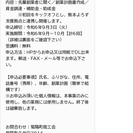
内容：先輩創業者に聞く／創業計画書作成／
資金調達・補助金・助成金
　　　※初回をキックオフとし、熊本よろず
支援拠点と連携し開催します。
申込締切：令和6年9月3日（火）
実施期間：令和6年9月～10月【計6回】
（詳細は裏面をご確認下さい）
受講料：無料
申込方法：HPからお申込又は用紙でDL出来
ます。郵送・FAX・メール等でお申込下さ
い。
【申込必要事項】氏名、ふりがな、住所、電
話番号（携帯）、年齢、創業計画（簡単で結
構です）
※お申込み頂いた個人情報は、本事業のみに
使用し、他の業務には使用しません。終了後
は破棄致します。
お問合わせ：菊陽町商工会