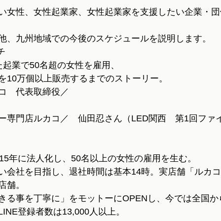
い女性、女性起業家、女性起業家を支援したい企業・団
他、九州地域での今後のスケジュールを説明します。
チ
た起業で50名超の女性を雇用、
を10万個以上販売するまでのストーリー。
コ　代表取締役／
ー専門店ルカコ／　仙田忍さん（LED関西　第1回ファ
15年に法人化し、50名以上の女性の雇用を生む。
い会社を目指し、退社時間は基本14時。実店舗「ルカ
店舗。
きる事を丁寧に」をモットーにOPENし、今では全国か
NE登録者数は13,000人以上。